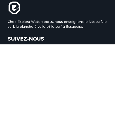
Chez Explora Watersports, nous enseignons le kitesurf, le
surf, la planche à voile et le surf à Essaouira.
SUIVEZ-NOUS
L'ÉCOLE
À PROPOS
L'ÉQUIPE
ESSAOUIRA