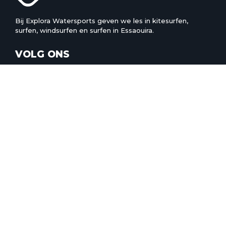
Bij Explora Watersports geven we les in kitesurfen,
surfen, windsurfen en surfen in Essaouira.
VOLG ONS
ONZE SCHOOL
OVER ONS
TEAM
ESSAOUIRA